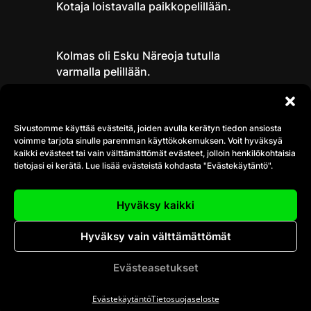
Kotaja loistavalla paikkopelillään.
Kolmas oli Esku Näreoja tutulla
varmalla pelillään.
Onnea kaikille kilpailijoille
Sivustomme käyttää evästeitä, joiden avulla kerätyn tiedon ansiosta
voimme tarjota sinulle paremman käyttökokemuksen. Voit hyväksyä
kaikki evästeet tai vain välttämättömät evästeet, jolloin henkilökohtaisia
tietojasi ei kerätä. Lue lisää evästeistä kohdasta "Evästekäytäntö".
Hyväksy kaikki
Hyväksy vain välttämättömät
Evästeasetukset
ILMOITTAUDU
Evästekäytäntö
Tietosuojaseloste