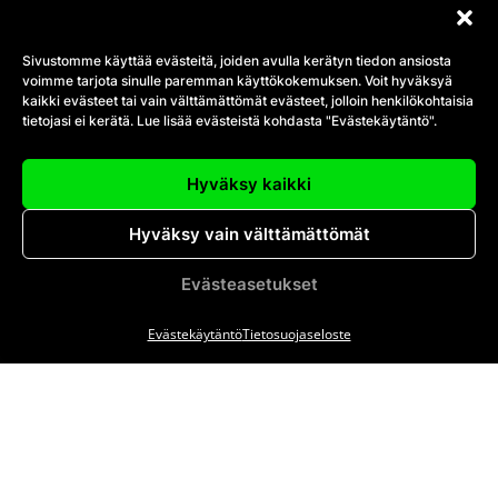
Sivustomme käyttää evästeitä, joiden avulla kerätyn tiedon ansiosta
voimme tarjota sinulle paremman käyttökokemuksen. Voit hyväksyä
OTA YHTEYTTÄ
kaikki evästeet tai vain välttämättömät evästeet, jolloin henkilökohtaisia
tietojasi ei kerätä. Lue lisää evästeistä kohdasta "Evästekäytäntö".
Salon Keilahalli
Hyväksy kaikki
Pormestarinkatu 5,
24100 Salo.
Hyväksy vain välttämättömät
044 733 3071
salonkeilahalli@gmail.com
Evästeasetukset
Evästekäytäntö
Tietosuojaseloste
SIVUKARTTA