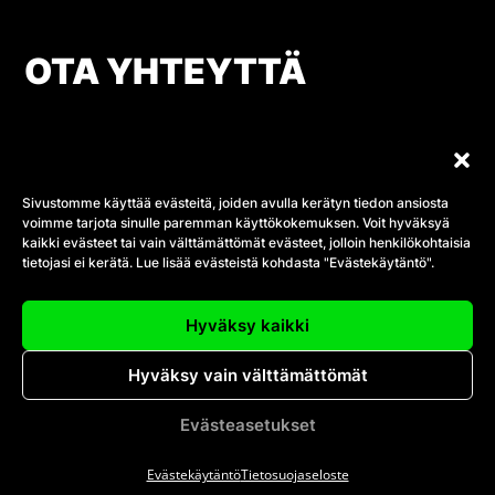
OTA YHTEYTTÄ
Salon Keilahalli
Pormestarinkatu 5,
24100 Salo.
Sivustomme käyttää evästeitä, joiden avulla kerätyn tiedon ansiosta
044 733 3071
voimme tarjota sinulle paremman käyttökokemuksen. Voit hyväksyä
kaikki evästeet tai vain välttämättömät evästeet, jolloin henkilökohtaisia
salonkeilahalli@gmail.com
tietojasi ei kerätä. Lue lisää evästeistä kohdasta "Evästekäytäntö".
Hyväksy kaikki
Hyväksy vain välttämättömät
SIVUKARTTA
Evästeasetukset
Evästekäytäntö
Tietosuojaseloste
Etusivu